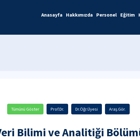
Anasayfa
Hakkımızda
Personel
Eğitim
Tümünü Göster
Prof.Dr.
Dr.Öğr.Üyesi
Araş.Gör.
Veri Bilimi ve Analitiği Bölüm